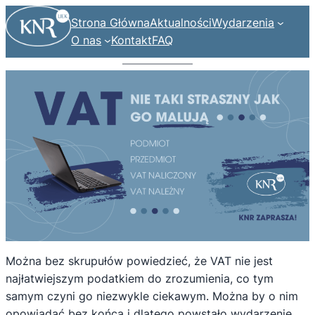
Strona Główna
Aktualności
Wydarzenia
O nas
Kontakt
FAQ
Można bez skrupułów powiedzieć, że VAT nie jest
najłatwiejszym podatkiem do zrozumienia, co tym
samym czyni go niezwykle ciekawym. Można by o nim
opowiadać bez końca i dlatego powstało wydarzenie