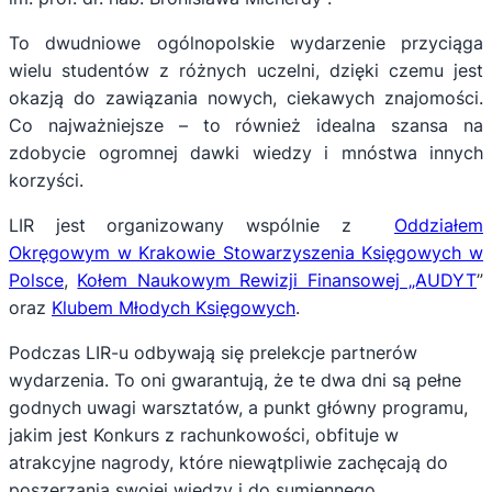
To dwudniowe ogólnopolskie wydarzenie przyciąga
wielu studentów z różnych uczelni, dzięki czemu jest
okazją do zawiązania nowych, ciekawych znajomości.
Co najważniejsze – to również idealna szansa na
zdobycie ogromnej dawki wiedzy i mnóstwa innych
korzyści.
LIR jest organizowany wspólnie z
Oddziałem
Okręgowym w Krakowie Stowarzyszenia Księgowych w
Polsce
,
Kołem Naukowym Rewizji Finansowej „AUDYT
”
oraz
Klubem Młodych Księgowych
.
Podczas LIR-u odbywają się prelekcje partnerów
wydarzenia. To oni gwarantują, że te dwa dni są pełne
godnych uwagi warsztatów, a punkt główny programu,
jakim jest Konkurs z rachunkowości, obfituje w
atrakcyjne nagrody, które niewątpliwie zachęcają do
poszerzania swojej wiedzy i do sumiennego