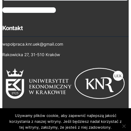
t
e
S
g
z
o
u
Kontakt
r
k
i
a
wspolpraca.knr.uek@gmail.com
e
j
Rakowicka 27, 31-510 Kraków
Używamy plików cookie, aby zapewnić najlepszą jakość
korzystania z naszej witryny. Jeśli będziesz nadal korzystać z
tej witryny, założymy, że jesteś z niej zadowolony.
Koło Naukowe Rachunkowości
© 2025 ·
· Wszelkie prawa zastrzeżone