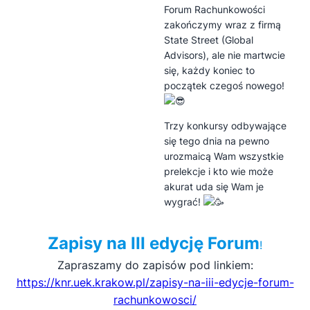
Forum Rachunkowości
zakończymy wraz z firmą
State Street (Global
Advisors), ale nie martwcie
się, każdy koniec to
początek czegoś nowego!
Trzy konkursy odbywające
się tego dnia na pewno
urozmaicą Wam wszystkie
prelekcje i kto wie może
akurat uda się Wam je
wygrać!
Zapisy na III edycję Forum
!
Zapraszamy do zapisów pod linkiem:
https://knr.uek.krakow.pl/zapisy-na-iii-edycje-forum-
rachunkowosci/