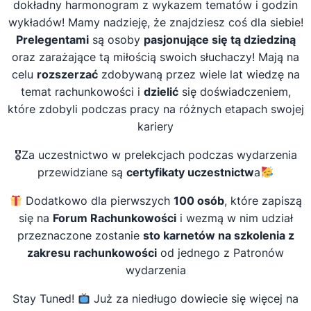
dokładny harmonogram z wykazem tematów i godzin
wykładów! Mamy nadzieję, że znajdziesz coś dla siebie!
Prelegentami
są osoby
pasjonujące się tą dziedziną
oraz zarażające tą miłością swoich słuchaczy! Mają na
celu
rozszerzać
zdobywaną przez wiele lat wiedzę na
temat rachunkowości i
dzielić
się doświadczeniem,
które zdobyli podczas pracy na różnych etapach swojej
kariery
🎖Za uczestnictwo w prelekcjach podczas wydarzenia
przewidziane są
certyfikaty uczestnictw
a
Dodatkowo dla pierwszych
100 osób
, które zapiszą
się na
Forum Rachunkowości
i wezmą w nim udział
przeznaczone zostanie
sto karnetów na szkolenia z
zakresu rachunkowości
od jednego z Patronów
wydarzenia
Stay Tuned!
Już za niedługo dowiecie się więcej na