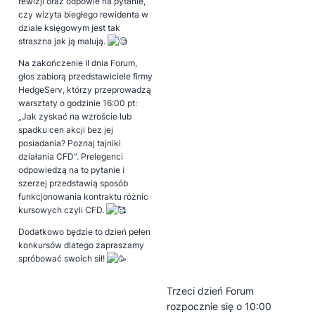
rewizji oraz odpowie na pytanie,
czy wizyta biegłego rewidenta w
dziale księgowym jest tak
straszna jak ją malują.
Na zakończenie II dnia Forum,
głos zabiorą przedstawiciele firmy
HedgeServ, którzy przeprowadzą
warsztaty o godzinie 16:00 pt:
„Jak zyskać na wzroście lub
spadku cen akcji bez jej
posiadania? Poznaj tajniki
działania CFD”. Prelegenci
odpowiedzą na to pytanie i
szerzej przedstawią sposób
funkcjonowania kontraktu różnic
kursowych czyli CFD.
Dodatkowo będzie to dzień pełen
konkursów dlatego zapraszamy
spróbować swoich sił!
Trzeci dzień Forum
rozpocznie się o 10:00