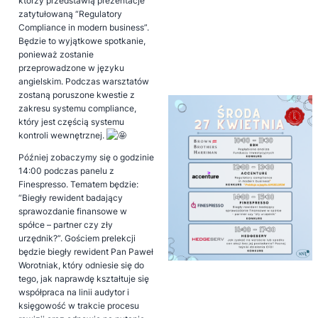
którzy przedstawią prezentacje
zatytułowaną “Regulatory
Compliance in modern business”.
Będzie to wyjątkowe spotkanie,
ponieważ zostanie
przeprowadzone w języku
angielskim. Podczas warsztatów
zostaną poruszone kwestie z
zakresu systemu compliance,
który jest częścią systemu
kontroli wewnętrznej.
Później zobaczymy się o godzinie
14:00 podczas panelu z
Finespresso. Tematem będzie:
“Biegły rewident badający
sprawozdanie finansowe w
spółce – partner czy zły
urzędnik?”. Gościem prelekcji
będzie biegły rewident Pan Paweł
Worotniak, który odniesie się do
tego, jak naprawdę kształtuje się
współpraca na linii audytor i
księgowość w trakcie procesu