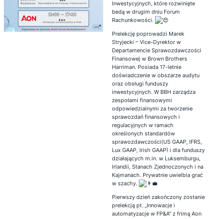
Inwestycyjnych, które rozwinięte
bedą w drugim dniu Forum
Rachunkowości.
Prelekcję poprowadzi Marek
Stryjecki – Vice-Dyrektor w
Departamencie Sprawozdawczości
Finansowej w Brown Brothers
Harriman. Posiada 17-letnie
doświadczenie w obszarze audytu
oraz obsługi funduszy
inwestycyjnych. W BBH zarządza
zespołami finansowymi
odpowiedzialnymi za tworzenie
sprawozdań finansowych i
regulacyjnych w ramach
określonych standardów
sprawozdawczości(US GAAP, IFRS,
Lux GAAP, Irish GAAP) i dla funduszy
działających m.in. w Luksemburgu,
Irlandii, Stanach Zjednoczonych i na
Kajmanach. Prywatnie uwielbia grać
w szachy.
Pierwszy dzień zakończony zostanie
prelekcją pt. „Innowacje i
automatyzacje w FP&A” z frimą Aon